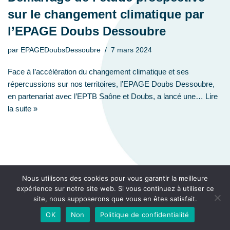
sur le changement climatique par
l’EPAGE Doubs Dessoubre
par
EPAGEDoubsDessoubre
7 mars 2024
Face à l’accélération du changement climatique et ses
répercussions sur nos territoires, l’EPAGE Doubs Dessoubre,
en partenariat avec l’EPTB Saône et Doubs, a lancé une…
Lire
la suite »
Nous utilisons des cookies pour vous garantir la meilleure
expérience sur notre site web. Si vous continuez à utiliser ce
site, nous supposerons que vous en êtes satisfait.
OK
Non
Politique de confidentialité
Neve
| Propulsé par
WordPress